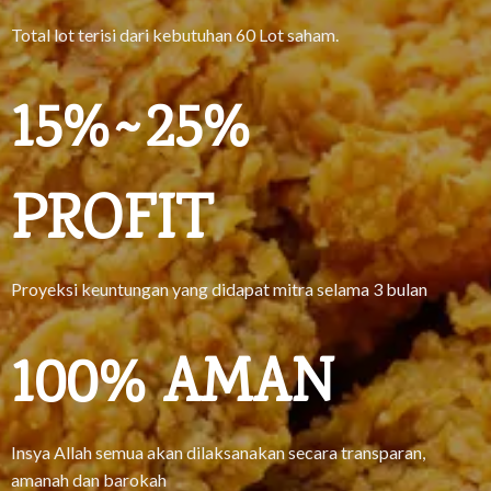
Total lot terisi dari kebutuhan 60 Lot saham.
15
%~
25
%
PROFIT
Proyeksi keuntungan yang didapat mitra selama 3 bulan
100
% AMAN
Insya Allah semua akan dilaksanakan secara transparan,
amanah dan barokah