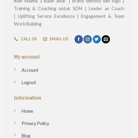
iklan selama 3 bulan awal | Brand identity dan logo |
Training & Coaching untuk SDM | Leader as Coach
| Uplifting Service Excellence | Engagement & Team
Work Building
CALL US
EMAIL US
My account
Account
Logout
Information
Home
Privacy Policy
Blog